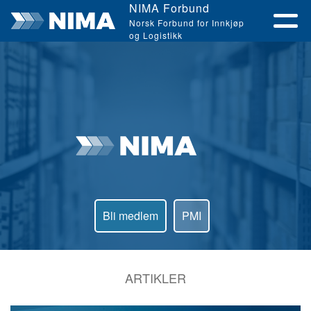
NIMA Forbund
Norsk Forbund for Innkjøp
og Logistikk
Bli medlem
PMI
ARTIKLER