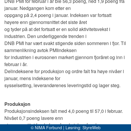
DNB PMI for februar i år ble 56,3 poeng, ned 1,9 poeng fra
januar. Nedgangen kom etter en
oppgang på 2,4 poeng i januar. Indeksen var fortsatt
høyere enn gjennomsnittet det siste året
og tyder på at det fortsatt er en solid aktivitetsvekst i
industrien. Den underliggende trenden i
DNB PMI har vært svakt stigende siden sommeren i fjor. Til
sammenlikning avtok PMIindeksen
for industrien i eurosonen markert gjennom fjoråret og inn i
februar i år.
Delindeksene for produksjon og ordre falt fra høye nivåer i
januar, mens indeksene for
sysselsetting, leverandørenes leveringstid og lager steg.
Produksjon
Produksjonsindeksen falt med 4,0 poeng til 57,0 i februar.
Nivået 0,7 poeng lavere enn
gjennomsnittet for de foregående tolv måneder.
© NIMA Forbund | Løsning:
StyreWeb