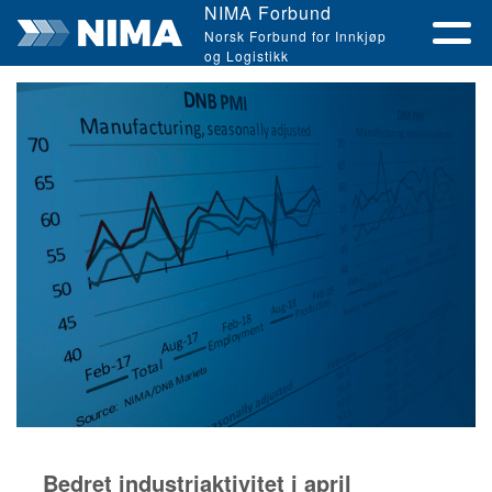
NIMA Forbund
Norsk Forbund for Innkjøp
og Logistikk
Bedret industriaktivitet i april