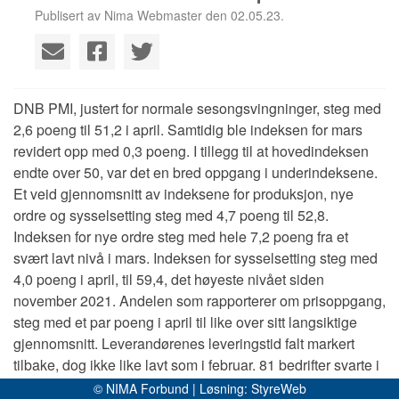
Publisert av Nima Webmaster den 02.05.23.
DNB PMI, justert for normale sesongsvingninger, steg med
2,6 poeng til 51,2 i april. Samtidig ble indeksen for mars
revidert opp med 0,3 poeng. I tillegg til at hovedindeksen
endte over 50, var det en bred oppgang i underindeksene.
Et veid gjennomsnitt av indeksene for produksjon, nye
ordre og sysselsetting steg med 4,7 poeng til 52,8.
Indeksen for nye ordre steg med hele 7,2 poeng fra et
svært lavt nivå i mars. Indeksen for sysselsetting steg med
4,0 poeng i april, til 59,4, det høyeste nivået siden
november 2021. Andelen som rapporterer om prisoppgang,
steg med et par poeng i april til like over sitt langsiktige
gjennomsnitt. Leverandørenes leveringstid falt markert
tilbake, dog ikke like lavt som i februar. 81 bedrifter svarte i
undersøkelsen i mars.
© NIMA Forbund | Løsning:
StyreWeb