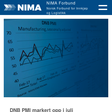
NIMA Forbund
Norsk Forbund for Innkjøp
og Logistikk
DNB PMI markert opp i juli