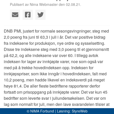
Publisert av Nima Webmaster den 02.08.21.
DNB PMI, justert for normale sesongsvingninger, steg med
2,0 poeng fra juni til 63,3 i juli i år. Det var positive bidrag
fra indeksene for produksjon, nye ordre og sysselsetting.
Disse tre indeksene steg med 3,0 poeng til et gjennomsnitt
på 62,2, og alle indeksene var over 60. I tillegg avtok
indeksen for lager av innkjøpte varer, noe som også var
med på å trekke hovedindeksen opp. Indeksen for
innkjøpspriser, som ikke inngår i hovedindeksen, falt med
10,2 poeng, men hadde likevel en indeksverdi på meget
høye 81,4. De aller fleste bedriftene rapporterer derfor
fortsatt om prisoppgang på innkjøpte varer. Det var kun 45
bedrifter som leverte svar i juliundersøkelsen. Det var om
lag som normalt for juli, men den lave svarandelen tilsier at
usikkerheten omkring utviklingen i juli er stor.
© NIMA Forbund | Løsning:
StyreWeb