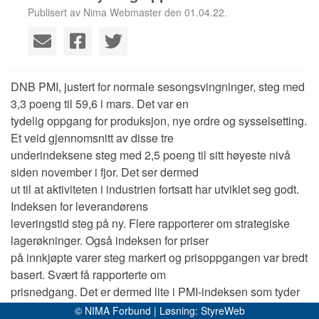
Publisert av Nima Webmaster den 01.04.22.
DNB PMI, justert for normale sesongsvingninger, steg med
3,3 poeng til 59,6 i mars. Det var en
tydelig oppgang for produksjon, nye ordre og sysselsetting.
Et veid gjennomsnitt av disse tre
underindeksene steg med 2,5 poeng til sitt høyeste nivå
siden november i fjor. Det ser dermed
ut til at aktiviteten i industrien fortsatt har utviklet seg godt.
Indeksen for leverandørens
leveringstid steg på ny. Flere rapporterer om strategiske
lagerøkninger. Også indeksen for priser
på innkjøpte varer steg markert og prisoppgangen var bredt
basert. Svært få rapporterte om
prisnedgang. Det er dermed lite i PMI-indeksen som tyder
på at flaskehalser i produksjon og
© NIMA Forbund | Løsning:
StyreWeb