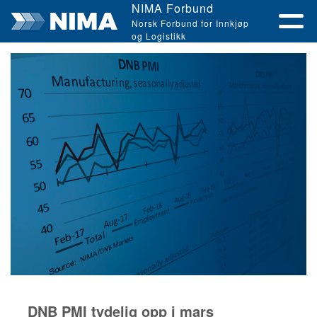
NIMA Forbund
Norsk Forbund for Innkjøp
og Logistikk
DNB PMI tydelig opp i mars