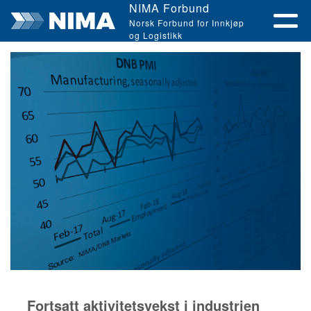
NIMA Forbund
Norsk Forbund for Innkjøp
og Logistikk
Fortsatt aktivitetsvekst i industrien