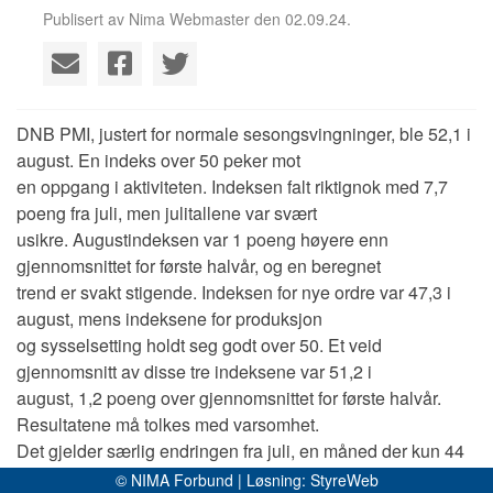
Publisert av Nima Webmaster den 02.09.24.
DNB PMI, justert for normale sesongsvingninger, ble 52,1 i
august. En indeks over 50 peker mot
en oppgang i aktiviteten. Indeksen falt riktignok med 7,7
poeng fra juli, men julitallene var svært
usikre. Augustindeksen var 1 poeng høyere enn
gjennomsnittet for første halvår, og en beregnet
trend er svakt stigende. Indeksen for nye ordre var 47,3 i
august, mens indeksene for produksjon
og sysselsetting holdt seg godt over 50. Et veid
gjennomsnitt av disse tre indeksene var 51,2 i
august, 1,2 poeng over gjennomsnittet for første halvår.
Resultatene må tolkes med varsomhet.
Det gjelder særlig endringen fra juli, en måned der kun 44
bedrifter som svarte i undersøkelsen.
© NIMA Forbund | Løsning:
StyreWeb