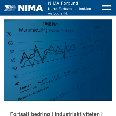
NIMA Forbund
Norsk Forbund for Innkjøp
og Logistikk
Fortsatt bedring i industriaktiviteten i