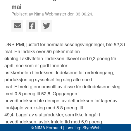
mai
Publisert av Nima Webmaster den 03.06.24.
DNB PMI, justert for normale sesongsvingninger, ble 52,3 i
mai. En indeks over 50 peker mot en
økning i aktiviteten. Indeksen likevel ned 0,3 poeng fra
april, noe som er godt innenfor
usikkerheten i indeksen. Indeksene for ordreinngang,
produksjon og sysselsetting steg alle noe i
mai. Et veid gjennomsnitt av disse tre delindeksene steg
med 0,5 poeng til 52,8. Oppgangen i
hovedindeksen ble dempet av delindeksen for lager av
innkjøpte varer steg med 5,8 poeng, til
49,4. Lager av sluttprodukter, som ikke inngår i
hovedindeksen, avtok imidlertid med 6,9 poeng.
© NIMA Forbund | Løsning:
StyreWeb
Indeksen for priser på innkjøpsvarer avtok med 0,7 poeng