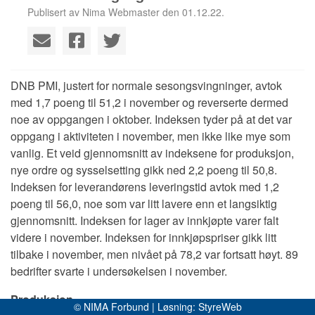
Publisert av Nima Webmaster den 01.12.22.
DNB PMI, justert for normale sesongsvingninger, avtok
med 1,7 poeng til 51,2 i november og reverserte dermed
noe av oppgangen i oktober. Indeksen tyder på at det var
oppgang i aktiviteten i november, men ikke like mye som
vanlig. Et veid gjennomsnitt av indeksene for produksjon,
nye ordre og sysselsetting gikk ned 2,2 poeng til 50,8.
Indeksen for leverandørens leveringstid avtok med 1,2
poeng til 56,0, noe som var litt lavere enn et langsiktig
gjennomsnitt. Indeksen for lager av innkjøpte varer falt
videre i november. Indeksen for innkjøpspriser gikk litt
tilbake i november, men nivået på 78,2 var fortsatt høyt. 89
bedrifter svarte i undersøkelsen i november.
Produksjon
© NIMA Forbund | Løsning:
StyreWeb