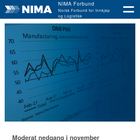
NIMA Forbund
Norsk Forbund for Innkjøp
og Logistikk
Moderat nedgang i november