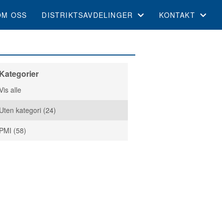
OM OSS
DISTRIKTSAVDELINGER
KONTAKT
OSLO AKERSHUS
KONTAKT OSS
ROGALAND
ORGANISASJON
Kategorier
Vis alle
TRØNDELAG
Uten kategori (24)
INNLANDET
PMI (58)
MØRE OG ROMSDAL
TELEMARK
ØSTFOLD